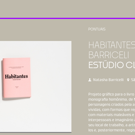
PONTUAIS
HABITANTES
BARRICELI
ESTÚDIO C
Natasha Barricelli
Sã
Projeto gráfico para o livro
monografia homônima, de Na
personagens criados pela a
vividas, com formas que r
com materiais maleáveis e 
interpessoais e imaginário
seu local de trabalho, a ar
los e, posteriormente, reg