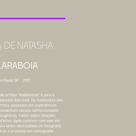
, DE NATASHA
LARABOIA
o Paulo SP
2017
 de artista "Habitantes" e para a
tasha Barricelli. Os Habitantes são
rtista, baseados em experiências
epresentam corpos confeccionados
orgânicos. Falam sobre relações
 afetivo. Após conviver com eles em
tista sente necessidade de fotografá-
istrar o processo em monografia.