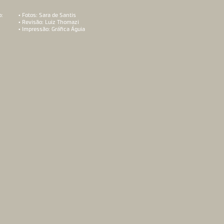
o:
• Fotos: Sara de Santis
• Revisão: Luiz Thomazi
k
• Impressão: Gráfica Águia