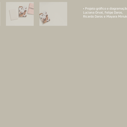
• Projeto gráfico e diagramaçã
Luciana Orvat, Felipe Daros,
Ricardo Daros e Mayara Miriu