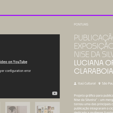
PONTUAIS
PUBLICAÇÃ
EXPOSIÇÃ
NISE DA SIL
LUCIANA OR
CLARABOIA
Itaú Cultural
São Pau
Projeto gráfico para publi
Nise da Silveira" – um merg
tornou uma das principais c
publicação integraram o cic
dedicado a mulheres fundam