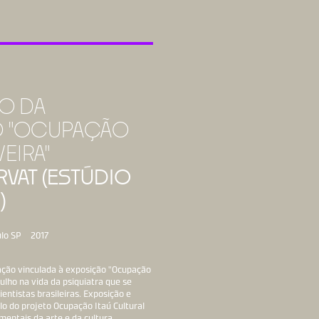
O DA
O "OCUPAÇÃO
VEIRA"
VAT (ESTÚDIO
)
lo SP
2017
cação vinculada à exposição "Ocupação
ulho na vida da psiquiatra que se
ientistas brasileiras. Exposição e
lo do projeto Ocupação Itaú Cultural
entais da arte e da cultura