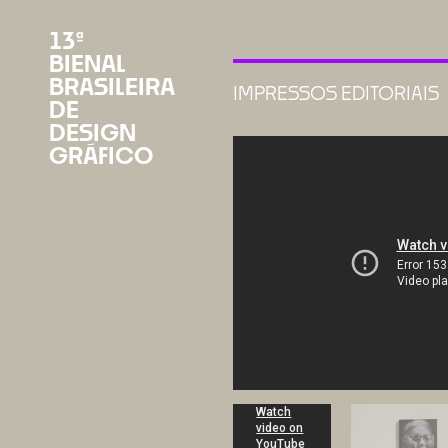
13ª
BIENAL
BRASILEIRA
IMPRESSOS EDITORIAIS
DE
DESIGN
GRÁFICO