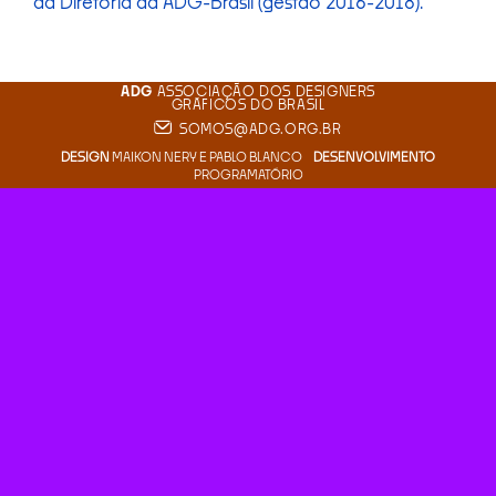
da Diretoria da ADG-Brasil (gestão 2016-2018).
ADG
ASSOCIAÇÃO DOS DESIGNERS
GRÁFICOS DO BRASIL
SOMOS@ADG.ORG.BR
DESIGN
MAIKON NERY
E
PABLO BLANCO
DESENVOLVIMENTO
PROGRAMATÓRIO